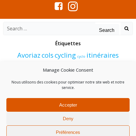
Search
for:
Étiquettes
Avoriaz
cols
cycling
itinéraires
cyclo
Morzine
programme
vélo
été
Manage Cookie Consent
événements
Nous utilisons des cookies pour optimiser notre site web et notre
service.
Accepter
Deny
© 2026 cycling.morzine-avoriaz.com. Created for free
using WordPress and
Colibri
Préférences