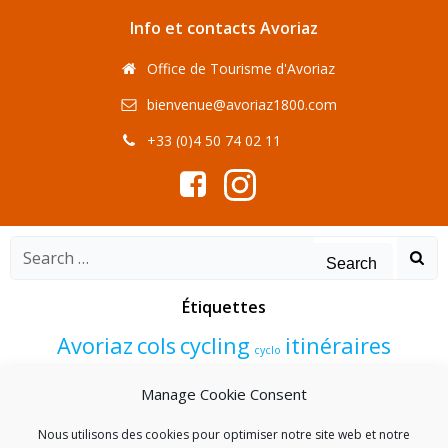
Info et contacts Avoriaz
Office de Tourisme d'Avoriaz
bienvenue@avoriaz1800.com
+33 (0)4 50 74 02 11
Search
for:
Étiquettes
Avoriaz
cols
cycling
itinéraires
cyclo
Morzine
programme
vélo
été
Manage Cookie Consent
événements
Nous utilisons des cookies pour optimiser notre site web et notre