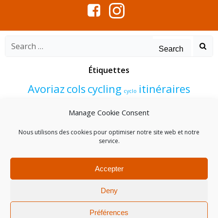
Search
for:
Étiquettes
Avoriaz
cols
cycling
itinéraires
cyclo
Morzine
programme
vélo
été
Manage Cookie Consent
événements
Nous utilisons des cookies pour optimiser notre site web et notre
service.
Accepter
Deny
© 2026 cycling.morzine-avoriaz.com. Created for free
using WordPress and
Colibri
Préférences